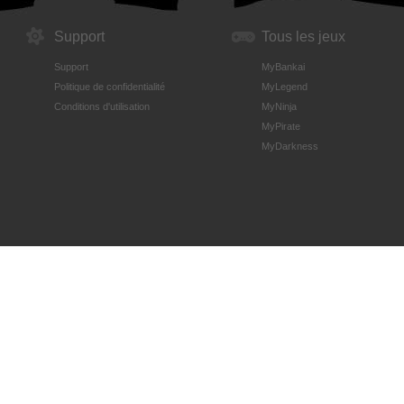
Support
Tous les jeux
Support
MyBankai
Politique de confidentialité
MyLegend
Conditions d'utilisation
MyNinja
MyPirate
MyDarkness