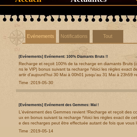
Evénements
Notifications
Tout
[Evénements]
Evénement: 100% Diamants Bruts !!
Recharge et reçoit 100% de ta recharge en diamants Bruts (
ns le VIP) bonus suivant ta recharge !Voici les règles exact 
artir d'aujourd'hui 30 Mai à 00h01 jusqu'au 31 Mai à 23h59 
e recharge en diamants Bruts (qui ne compte pas dans le VIP)
Time :2019-05-30
ment.Exemple: Je recharge 400, 200 et 4000 à 10h15, je re
amants bruts (qui ne compte pas en recharge) le lendemain 
ma recharge.N'oubliez pas que l'événement est pris en comp
!!!!!
[Evénements]
Evénement des Gemmes: Mai !
L'événement des Gemmes revient !Recharge et reçoit des c
ux en bonus suivant ta recharge !Voici les règles exact de 
e des recharges peut être effectuée autant de fois que vous 
ent être des recharges uniques et non cumulatives.2000 D
Time :2019-05-14
ons + 5 Coffres de Gemmes Niv.7 + 3 Gemmes Agi Niv.340