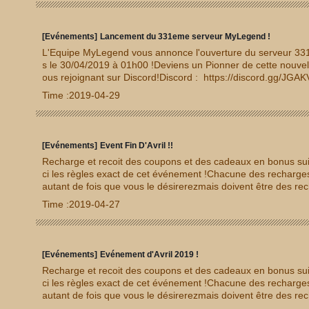
Coupons + 10 Coffres de Gemmes Niv.7 + 6 Gemmes Agi N
8000 Coupons + 5 Coffres de Gemmes Niv.8 + 6 Gemmes Ag
nts = 15000 Coupons...
[Evénements]
Lancement du 331eme serveur MyLegend !
L'Equipe MyLegend vous annonce l'ouverture du serveur 331 !
s le 30/04/2019 à 01h00 !Deviens un Pionner de cette nouv
ous rejoignant sur Discord!Discord : https://discord.gg/JGA
profiter de l'event ouverture de serveur ! Disponible sur le
Time :2019-04-29
uveau Serveur !
[Evénements]
Event Fin D'Avril !!
Recharge et recoit des coupons et des cadeaux en bonus sui
ci les règles exact de cet événement !Chacune des recharges
autant de fois que vous le désirerezmais doivent être des re
n cumulatives.2000 Diamants = 2000 Coupons + 5 Coffres 
Time :2019-04-27
Gemmes Agi Niv.34000 Diamants = 4000 Coupons + 10 Cof
7 + 6 Gemmes Agi Niv.38000 Diamants = 8000 Coupons + 
s Niv.8 + 6 Gemmes Agi Niv.412000 Diamants = 15000 Coup
Gemmes Niv.8 + 6 Ge...
[Evénements]
Evénement d'Avril 2019 !
Recharge et recoit des coupons et des cadeaux en bonus sui
ci les règles exact de cet événement !Chacune des recharges
autant de fois que vous le désirerezmais doivent être des re
n cumulatives.2000 Diamants = 2000 Coupons + 5 Coffres 