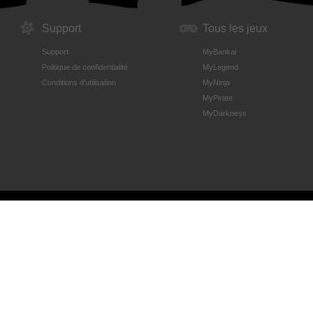
Support
Tous les jeux
Support
MyBankai
Politique de confidentialité
MyLegend
Conditions d'utilisation
MyNinja
MyPirate
MyDarkness
t>